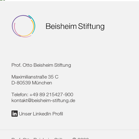
die auch seinen Namen tragen, vermacht.
Das Vermögen hat Otto Beisheim sowohl
in seiner Eigenschaft als Metro-Mitgründer
ab 1964 als auch in späteren Jahren als
Investor in Unternehmen geschaffen.
Beide Stiftungen verfügen über jeweils
eigene Investmentgesellschaften, die
ausschließlich das eigene Vermögen
Prof. Otto Beisheim Stiftung
verwalten.
Maximilianstraße 35 C
Weitere Informationen zur
D-80539 München
Vermögensverwaltung finden Sie
hier
.
Telefon:
+49 89 215427-900
kontakt@beisheim-stiftung.de
Unser LinkedIn Profil