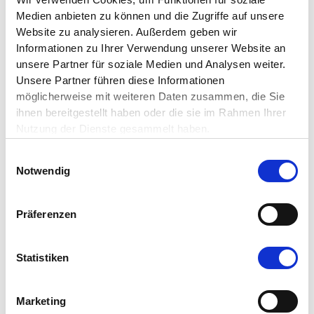
operativen Bedarf des Projekts.
Medien anbieten zu können und die Zugriffe auf unsere
Website zu analysieren. Außerdem geben wir
Wie kann ich eine
Informationen zu Ihrer Verwendung unserer Website an
Förderung beantragen?
unsere Partner für soziale Medien und Analysen weiter.
Unsere Partner führen diese Informationen
Sie können direkt über unser
Online-
möglicherweise mit weiteren Daten zusammen, die Sie
Tool
einen Förderantrag einreichen.
ihnen bereitgestellt haben oder die sie im Rahmen Ihrer
Haben Sie Fragen oder sind Sie
Nutzung der Dienste gesammelt haben.
unsicher, ob Ihr Vorhaben die
Wer entscheidet über die
Einwilligungsauswahl
Voraussetzungen für eine Förderung
Bewilligung von
Notwendig
erfüllt? Die Ansprechpartner:innen für
Förderanträgen?
den jeweiligen Bereich finden Sie unter
Präferenzen
„
Fokus
“.
Der Stiftungsvorstand der Beisheim
Stiftung und die Geschäftsführung
entscheiden auf Basis der eingereichten
Statistiken
Unterlagen über die eingegangenen
Nach welchen Kriterien
Anträge.
wird eine
Marketing