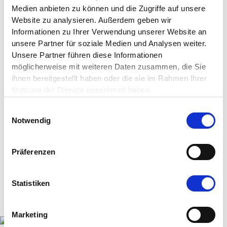
Medien anbieten zu können und die Zugriffe auf unsere
Einrichtungen für Sport- und Bildungsangebote.
Website zu analysieren. Außerdem geben wir
Diese
Safe Hubs
sind Orte, an denen junge
Informationen zu Ihrer Verwendung unserer Website an
Menschen sich sicher fühlen, wo sie Spaß am
unsere Partner für soziale Medien und Analysen weiter.
Spiel haben und ihr persönliches Potenzial voll
Unsere Partner führen diese Informationen
entfalten können. Durch die
EduFootball
-
möglicherweise mit weiteren Daten zusammen, die Sie
Programme lernen sie nicht nur zu flanken, zu
ihnen bereitgestellt haben oder die sie im Rahmen Ihrer
passen und zu köpfen. Sie trainieren durch den
Nutzung der Dienste gesammelt haben.
Sport auch spielerisch ihre sozialen Fähigkeiten,
die auch im Leben außerhalb des Fußballplatzes
Einwilligungsauswahl
bedeutend sind: Fairness, echtes Teamwork,
Notwendig
den Umgang mit Rückschlägen.
Präferenzen
Statistiken
Marketing