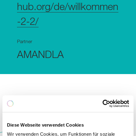
hub.org/de/willkommen
-2-2/
Partner
AMANDLA
Die Idee zu
EduFootball
stammt aus Südafrika,
wo Kinder und Jugendliche etwa in den
Townships Kapstadts oft in schwierigen
Diese Webseite verwendet Cookies
Verhältnissen aufwachsen. Dort gründete der
Wir verwenden Cookies, um Funktionen für soziale
Münchner Florian Zech als Zivildienstleistender