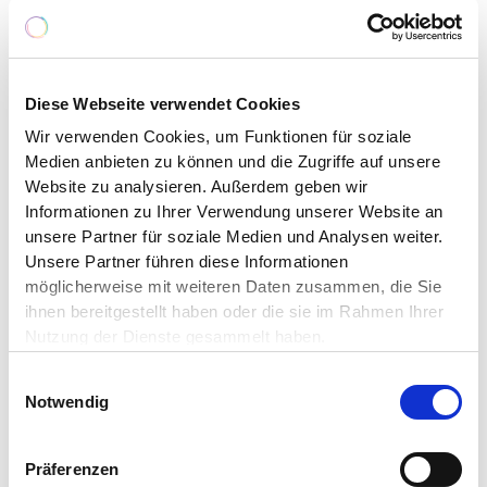
Fortgeschrittene, Kinder und Erwachsene.
Unabhängig von finanziellen Mitteln, Alter,
Herkunft oder sozialem Hintergrund finden
Diese Webseite verwendet Cookies
Menschen hier zusammen, um gemeinsam Sport
zu treiben. Bouldern, ein in Deutschland häufig
Wir verwenden Cookies, um Funktionen für soziale
kommerziell organisierter Sport, bietet zahlreiche
Medien anbieten zu können und die Zugriffe auf unsere
physische, psychische und soziale Vorteile. Die
Website zu analysieren. Außerdem geben wir
Halle ist für alle Personen zugänglich und an
Informationen zu Ihrer Verwendung unserer Website an
unsere Partner für soziale Medien und Analysen weiter.
sechs Tagen in der Woche ohne vorherige
Unsere Partner führen diese Informationen
Anmeldung geöffnet. Vor Ort gibt es ein
möglicherweise mit weiteren Daten zusammen, die Sie
vielfältiges Angebot: neben Kursen aller Art
ihnen bereitgestellt haben oder die sie im Rahmen Ihrer
werden auch Kindergeburtstage, Besuche für
Nutzung der Dienste gesammelt haben.
Kindergärten und Schulklassen, Dienstsport
sowie Events für Firmen und Vereine organisiert.
Einwilligungsauswahl
Darüber hinaus gibt es Ferienbetreuungen und
Notwendig
inklusive Projekte für Kinder mit und ohne
Behinderung, die ein gemeinsames Sporterlebnis
Präferenzen
ermöglichen.