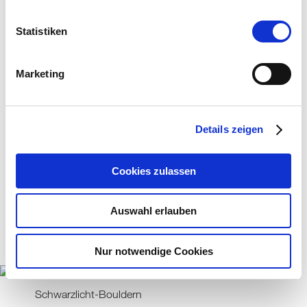
Die Beisheim Stiftung unterstützt die
Statistiken
Boulderhalle HotzenBlock seit September 2023,
um das kostenfreie Angebot ganzjährig
sicherzustellen. Gemeinsam verfolgen wir das
Marketing
Ziel, den normalerweise eher exklusiven Sport für
alle zugänglich zu machen und damit einen Ort
der Bewegung und Begegnung für Menschen
Details zeigen
aus allen Lebensbereichen zu schaffen.
Cookies zulassen
Auswahl erlauben
Nur notwendige Cookies
Schwarzlicht-Bouldern