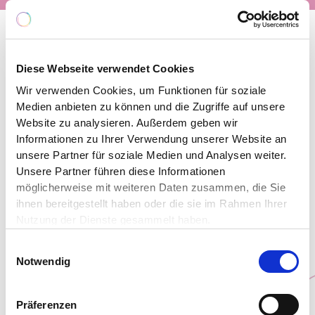
Diese Webseite verwendet Cookies
Viele Menschen haben einen Erste-Hilfe-Kurs
Wir verwenden Cookies, um Funktionen für soziale
besucht und wissen, was im medizinischen
Medien anbieten zu können und die Zugriffe auf unsere
Notfall zu tun ist. Bei psychischen Störungen
Website zu analysieren. Außerdem geben wir
haben viele jedoch wenig Wissen oder fühlen
Informationen zu Ihrer Verwendung unserer Website an
sich unsicher im Umgang mit Betroffenen.
unsere Partner für soziale Medien und Analysen weiter.
Angehörige, Freunde oder Kollegen bemerken
Unsere Partner führen diese Informationen
zwar oft, wenn etwas nicht stimmt, und wollen
möglicherweise mit weiteren Daten zusammen, die Sie
gerne helfen – aber wie?
ihnen bereitgestellt haben oder die sie im Rahmen Ihrer
Nutzung der Dienste gesammelt haben.
Hier setzt MHFA Ersthelfer (Mental Health First
Einwilligungsauswahl
Aid) an, um Erste Hilfe bei psychischen
Notwendig
Problemen genauso wie Erste Hilfe bei
körperlichen Erkrankungen in unserer
Gesellschaft zu verankern. Denn psychische
Präferenzen