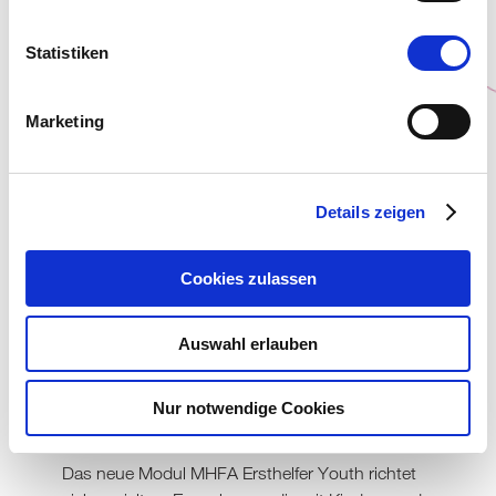
Störungen sind häufig: Jedes Jahr leidet 1 von 5
Personen in Deutschland an einer psychischen
Statistiken
Störung. Ziel von MHFA Ersthelfer ist es daher,
dass Alle Erste Hilfe für psychische Gesundheit
leisten können. In den Kursen werden daher
Marketing
Wissen und Fertigkeiten vermittelt, um einer
Person mit psychischen Gesundheitsproblemen
beizustehen, bis professionelle Hilfe verfügbar ist.
Details zeigen
Seit der Gründung im Jahr 2000 hat sich MHFA
zu einer globalen Bewegung entwickelt.
Cookies zulassen
Mittlerweile belegen zahlreiche Studien dessen
positive Wirkung. Seit Oktober 2019 unterstützt
Auswahl erlauben
die Beisheim Stiftung das Zentralinstitut für
Seelische Gesundheit in Mannheim dabei, die
MHFA Ersthelfer-Kurse ab Herbst 2020 auch in
Nur notwendige Cookies
Deutschland anzubieten.
Das neue Modul MHFA Ersthelfer Youth richtet