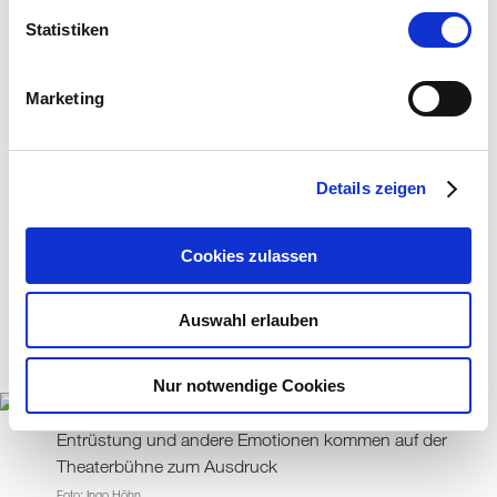
Alter auseinandersetzen und diese aus
Statistiken
verschiedenen Blickwinkeln betrachten. In einer
Gesellschaft, die immer älter wird, gewinnt die
Marketing
Theatergruppe an Bedeutung und bietet den
Spieler:innen eine abwechslungsreiche
Beschäftigung und die Möglichkeit, sich
einzubringen sowie das gesellschaftliche Leben
Details zeigen
weiterhin aktiv mitzugestalten.
Cookies zulassen
Auswahl erlauben
Nur notwendige Cookies
Entrüstung und andere Emotionen kommen auf der
Theaterbühne zum Ausdruck
Foto: Ingo Höhn