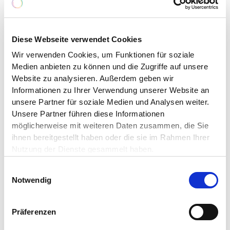
«Die Bühne scheint mir der Treffpunkt von Kunst
und Leben zu sein», hat Oscar Wilde einmal
Diese Webseite verwendet Cookies
gesagt. Das
VorAlpentheater
in Luzern
interpretiert dieses Zitat auf ganz besondere Art.
Wir verwenden Cookies, um Funktionen für soziale
Medien anbieten zu können und die Zugriffe auf unsere
Als bewährte Institution in Luzern bietet es nicht
Website zu analysieren. Außerdem geben wir
nur Jugendtheaterensembles eine Bühne,
Informationen zu Ihrer Verwendung unserer Website an
sondern bringt auch die ältere Generation mit
unsere Partner für soziale Medien und Analysen weiter.
dem eigenen Ensemble
Greyhounds
ins Haus.
Unsere Partner führen diese Informationen
Eine generationenverbindende Idee, die das
möglicherweise mit weiteren Daten zusammen, die Sie
VorAlpentheater
zu einem spannenden und
ihnen bereitgestellt haben oder die sie im Rahmen Ihrer
wichtigen Baustein in der Kulturvermittlung der
Nutzung der Dienste gesammelt haben.
Stadt Luzern macht.
Einwilligungsauswahl
Die Theatergruppe
Greyhounds
wurde 2018
Notwendig
gegründet und besteht aus einer vielfältigen
Gruppe von Menschen über 60. Gemeinsam
Präferenzen
entstehen jährlich künstlerisch anspruchsvolle
Inszenierungen, die sich mit Themen rund ums