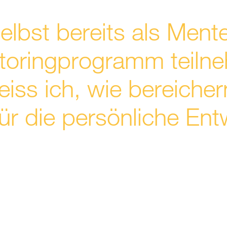
selbst bereits als Ment
toringprogramm teiln
iss ich, wie bereicher
ür die persönliche Ent