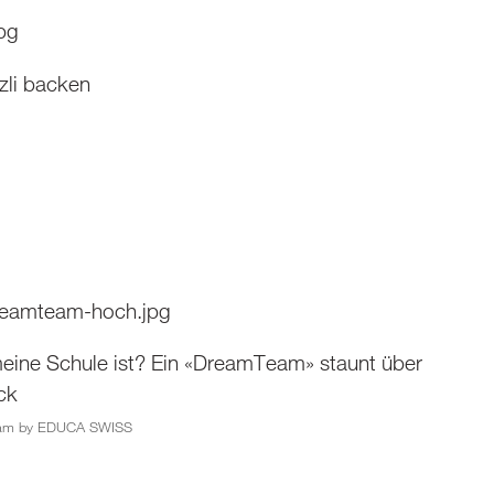
li backen
ine Schule ist? Ein «DreamTeam» staunt über
ck
eam by EDUCA SWISS