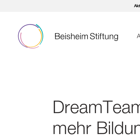
Akt
A
DreamTeam
mehr Bildun