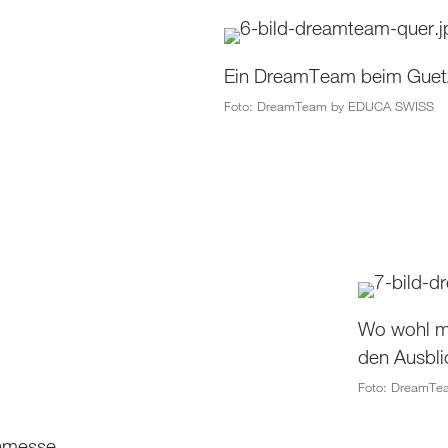
Ein DreamTeam beim Guetz
Foto: DreamTeam by EDUCA SWISS
Wo wohl me
den Ausbli
Foto: DreamT
enmesse