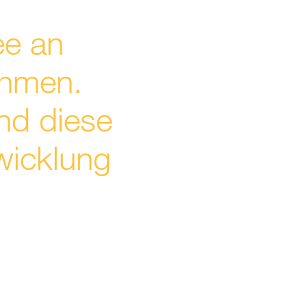
ee an
ehmen.
nd diese
wicklung