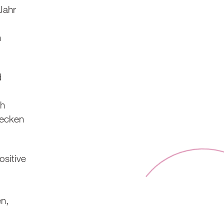
Jahr
n
d
ch
decken
ositive
en,