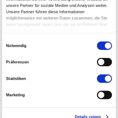
beraten, begleiten
unsere Partner für soziale Medien und Analysen weiter.
Unsere Partner führen diese Informationen
möglicherweise mit weiteren Daten zusammen, die Sie
Gesundheit
2019
ihnen bereitgestellt haben oder die sie im Rahmen Ihrer
Nutzung der Dienste gesammelt haben.
Einwilligungsauswahl
Karma Lama: Freiwilligen-
Notwendig
Plattform für junge
Präferenzen
Menschen
Statistiken
Gesundheit
2023
Marketing
Leaving Care: Gemeinsam
Details zeigen